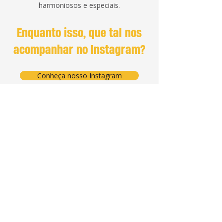
harmoniosos e especiais.
Enquanto isso, que tal nos
acompanhar no Instagram?
Conheça nosso Instagram
Formas de
Início
pagamento
Quem Somos
Serviços
Boleto
Cartão de crédito
Contato
e débito
Cartão BNDS